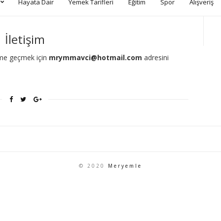
Hayata Dair
Yemek Tarifleri
Eğitim
Spor
Alışveriş
İletişim
işime geçmek için
mrymmavci@hotmail.com
adresini
© 2020
Meryemle