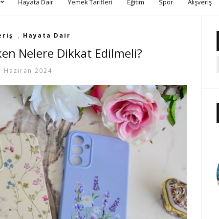
Hayata Dair
Yemek Tarifleri
Eğitim
Spor
Alışveriş
eriş
,
Hayata Dair
rken Nelere Dikkat Edilmeli?
1 Haziran 2024