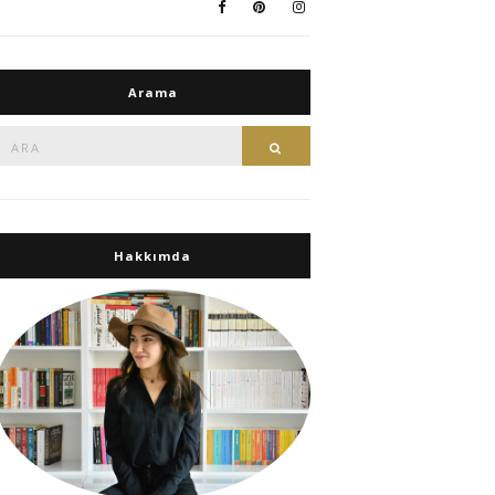
Arama
Ara:
Ara
Hakkımda