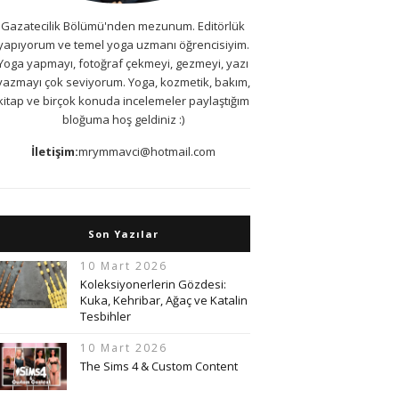
Gazatecilik Bölümü'nden mezunum. Editörlük
yapıyorum ve temel yoga uzmanı öğrencisiyim.
Yoga yapmayı, fotoğraf çekmeyi, gezmeyi, yazı
yazmayı çok seviyorum. Yoga, kozmetik, bakım,
kitap ve birçok konuda incelemeler paylaştığım
bloğuma hoş geldiniz :)
İletişim:
mrymmavci@hotmail.com
Son Yazılar
10 Mart 2026
Koleksiyonerlerin Gözdesi:
Kuka, Kehribar, Ağaç ve Katalin
Tesbihler
10 Mart 2026
The Sims 4 & Custom Content