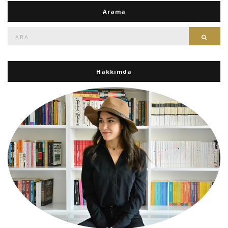
Arama
Ara:
Ara
Hakkımda