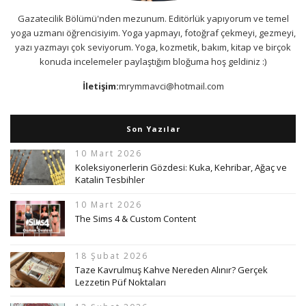
Gazatecilik Bölümü'nden mezunum. Editörlük yapıyorum ve temel
yoga uzmanı öğrencisiyim. Yoga yapmayı, fotoğraf çekmeyi, gezmeyi,
yazı yazmayı çok seviyorum. Yoga, kozmetik, bakım, kitap ve birçok
konuda incelemeler paylaştığım bloğuma hoş geldiniz :)
İletişim:
mrymmavci@hotmail.com
Son Yazılar
10 Mart 2026
Koleksiyonerlerin Gözdesi: Kuka, Kehribar, Ağaç ve
Katalin Tesbihler
10 Mart 2026
The Sims 4 & Custom Content
18 Şubat 2026
Taze Kavrulmuş Kahve Nereden Alınır? Gerçek
Lezzetin Püf Noktaları