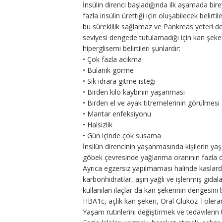
İnsülin direnci başladığında ilk aşamada bire
fazla insülin ürettiği için oluşabilecek belirt
bu süreklilik sağlamaz ve Pankreas yeteri d
seviyesi dengede tutulamadığı için kan şeker
hiperglisemi belirtileri şunlardır:
• Çok fazla acıkma
• Bulanık görme
• Sık idrara gitme isteği
• Birden kilo kaybının yaşanması
• Birden el ve ayak titremelerinin görülmesi
• Mantar enfeksiyonu
• Halsizlik
• Gün içinde çok susama
İnsilün direncinin yaşanmasında kişilerin yaş
göbek çevresinde yağlanma oranının fazla ol
Ayrıca egzersiz yapılmaması halinde kaslarda
karbonhidratlar, aşırı yağlı ve işlenmiş gıdalar
kullanılan ilaçlar da kan şekerinin dengesini boz
HBA1c, açlık kan şekeri, Oral Glukoz Toleran
Yaşam rutinlerini değiştirmek ve tedavileri