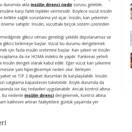
. Bu durumda akla
insülin direnci nedir
sorusu gelebilir.
nsüline karşı farklı tepkiler vermesidir. Böylece vücut insülin
le birlikte sağlık sorunlarına yol açar. İnsülin, kan şekerinin
öneme sahiptir. İnsülin, vücuttaki birçok sistem üzerinden
i vermediğinde glikoz olması gerektiği şekilde depolanamaz ve
da glikoz birikmeye başlar. Vücut bu durumu dengelemek
k için fazla insülin üretimine başlar. Kan şekeri ve insülin
hesaplama da ise HOMA indeksi ile yapılır. Pankreas yeterli
i insülin dengeli olarak kabul edilir. Eğer vücut kan şekerine
elmesine yani hiperglisemiye neden olur. İlerleyen
abet ve TİP 2 diyabet durumları ile karşılaşılabilir. İnsülin
lün salgılama kapasitesini tüketebilir. Böyle durumda da
asında ise ilaç tedavileri uygulanabilir. Ancak kontrol altına
ir. Bu nedenle
insülin direnci
dengelemek, kontrol altına
am kalitesini artıran faaliyetlere günlük yaşamda yer
eri