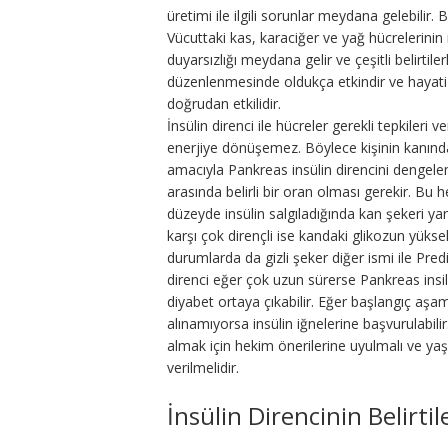
üretimi ile ilgili sorunlar meydana gelebilir
Vücuttaki kas, karaciğer ve yağ hücrelerinin i
duyarsızlığı meydana gelir ve çeşitli belirtiler
düzenlenmesinde oldukça etkindir ve hayati 
doğrudan etkilidir.
İnsülin direnci ile hücreler gerekli tepkiler
enerjiye dönüşemez. Böylece kişinin kanın
amacıyla Pankreas insülin direncini dengeleme
arasında belirli bir oran olması gerekir. Bu 
düzeyde insülin salgıladığında kan şekeri yan
karşı çok dirençli ise kandaki glikozun yüks
durumlarda da gizli şeker diğer ismi ile Prediy
direnci eğer çok uzun sürerse Pankreas insi
diyabet ortaya çıkabilir. Eğer başlangıç aşam
alınamıyorsa insülin iğnelerine başvurulabil
almak için hekim önerilerine uyulmalı ve yaş
verilmelidir.
İnsülin Direncinin Belirtil