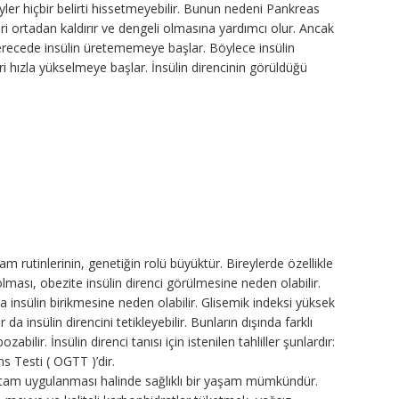
yler hiçbir belirti hissetmeyebilir. Bunun nedeni Pankreas
ileri ortadan kaldırır ve dengeli olmasına yardımcı olur. Ancak
erecede insülin üretememeye başlar. Böylece insülin
i hızla yükselmeye başlar. İnsülin direncinin görüldüğü
am rutinlerinin, genetiğin rolü büyüktür. Bireylerde özellikle
ması, obezite insülin direnci görülmesine neden olabilir.
 insülin birikmesine neden olabilir. Glisemik indeksi yüksek
 da insülin direncini tetikleyebilir. Bunların dışında farklı
abilir. İnsülin direnci tanısı için istenilen tahliller şunlardır:
s Testi ( OGTT )’dir.
n tam uygulanması halinde sağlıklı bir yaşam mümkündür.