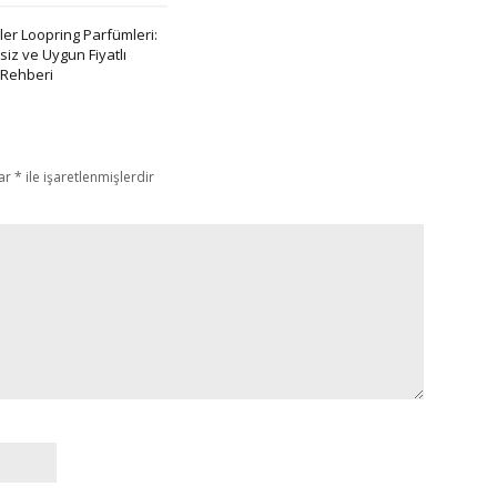
er Loopring Parfümleri:
şsiz ve Uygun Fiyatlı
 Rehberi
lar
*
ile işaretlenmişlerdir