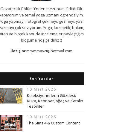
Gazatecilik Bölümü'nden mezunum. Editörlük
yapıyorum ve temel yoga uzmanı öğrencisiyim.
Yoga yapmayı, fotoğraf çekmeyi, gezmeyi, yazı
yazmayı çok seviyorum. Yoga, kozmetik, bakım,
kitap ve birçok konuda incelemeler paylaştığım
bloğuma hoş geldiniz :)
İletişim:
mrymmavci@hotmail.com
Son Yazılar
10 Mart 2026
Koleksiyonerlerin Gözdesi:
Kuka, Kehribar, Ağaç ve Katalin
Tesbihler
10 Mart 2026
The Sims 4 & Custom Content