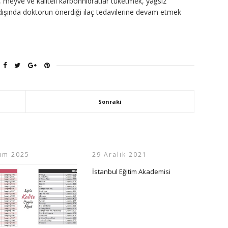
, meyve ve kaliteli karbonhidratlar tüketmek, yağsız
dışında doktorun önerdiği ilaç tedavilerine devam etmek
Sonraki
ım 2025
29 Aralık 2021
İstanbul Eğitim Akademisi