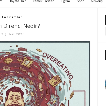
Hayata Dair
Yemek Tarifleri
Eğitim
Spor
Alışveriş
Tanıtımlar
n Direnci Nedir?
12 Şubat 2026