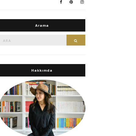
Arama
Ara:
Ara
Hakkımda