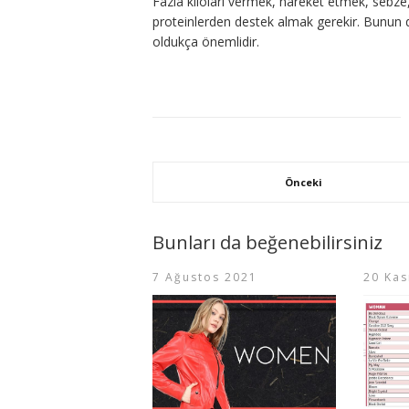
Fazla kiloları vermek, hareket etmek, sebze
proteinlerden destek almak gerekir. Bunun 
oldukça önemlidir.
Önceki
Bunları da beğenebilirsiniz
7 Ağustos 2021
20 Kas