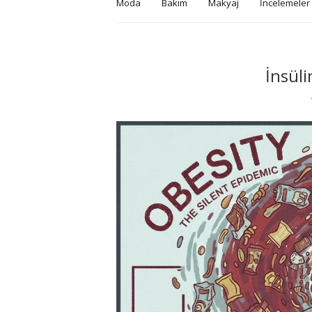
Moda
Bakım
Makyaj
İncelemeler
İnsüli