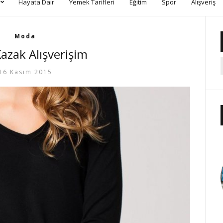
Hayata Dair
Yemek Tarifleri
Eğitim
Spor
Alışveriş
Moda
azak Alışverişim
16 Kasım 2015