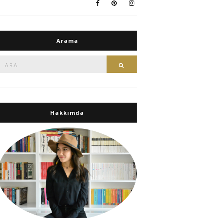
Arama
Ara:
Ara
Hakkımda