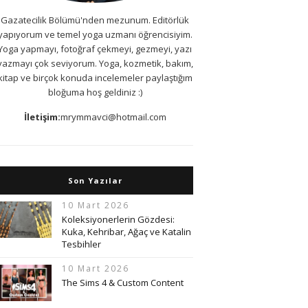
Gazatecilik Bölümü'nden mezunum. Editörlük
yapıyorum ve temel yoga uzmanı öğrencisiyim.
Yoga yapmayı, fotoğraf çekmeyi, gezmeyi, yazı
yazmayı çok seviyorum. Yoga, kozmetik, bakım,
kitap ve birçok konuda incelemeler paylaştığım
bloğuma hoş geldiniz :)
İletişim:
mrymmavci@hotmail.com
Son Yazılar
10 Mart 2026
Koleksiyonerlerin Gözdesi:
Kuka, Kehribar, Ağaç ve Katalin
Tesbihler
10 Mart 2026
The Sims 4 & Custom Content