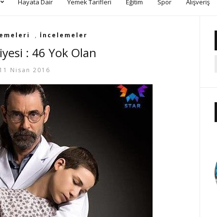
Hayata Dair
Yemek Tarifleri
Eğitim
Spor
Alışveriş
lemeleri
,
İncelemeler
iyesi : 46 Yok Olan
11 Nisan 2016