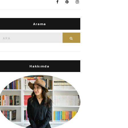
Arama
Ara:
Ara
Hakkımda