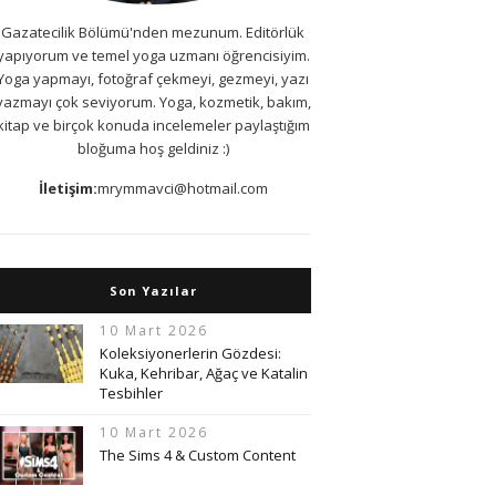
Gazatecilik Bölümü'nden mezunum. Editörlük
yapıyorum ve temel yoga uzmanı öğrencisiyim.
Yoga yapmayı, fotoğraf çekmeyi, gezmeyi, yazı
yazmayı çok seviyorum. Yoga, kozmetik, bakım,
kitap ve birçok konuda incelemeler paylaştığım
bloğuma hoş geldiniz :)
İletişim:
mrymmavci@hotmail.com
Son Yazılar
10 Mart 2026
Koleksiyonerlerin Gözdesi:
Kuka, Kehribar, Ağaç ve Katalin
Tesbihler
10 Mart 2026
The Sims 4 & Custom Content