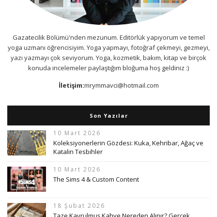
Gazatecilik Bölümü'nden mezunum. Editörlük yapıyorum ve temel
yoga uzmanı öğrencisiyim. Yoga yapmayı, fotoğraf çekmeyi, gezmeyi,
yazı yazmayı çok seviyorum. Yoga, kozmetik, bakım, kitap ve birçok
konuda incelemeler paylaştığım bloğuma hoş geldiniz :)
İletişim:
mrymmavci@hotmail.com
Son Yazılar
10 Mart 2026
Koleksiyonerlerin Gözdesi: Kuka, Kehribar, Ağaç ve
Katalin Tesbihler
10 Mart 2026
The Sims 4 & Custom Content
18 Şubat 2026
Taze Kavrulmuş Kahve Nereden Alınır? Gerçek