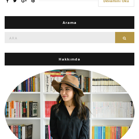
Devamını Oku
Arama
Ara:
Ara
Hakkımda