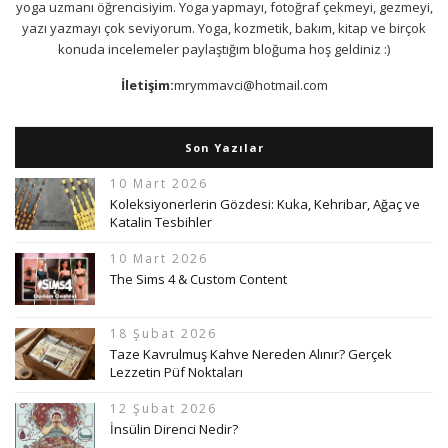
yoga uzmanı öğrencisiyim. Yoga yapmayı, fotoğraf çekmeyi, gezmeyi,
yazı yazmayı çok seviyorum. Yoga, kozmetik, bakım, kitap ve birçok
konuda incelemeler paylaştığım bloğuma hoş geldiniz :)
İletişim:
mrymmavci@hotmail.com
Son Yazılar
10 Mart 2026
Koleksiyonerlerin Gözdesi: Kuka, Kehribar, Ağaç ve
Katalin Tesbihler
10 Mart 2026
The Sims 4 & Custom Content
18 Şubat 2026
Taze Kavrulmuş Kahve Nereden Alınır? Gerçek
Lezzetin Püf Noktaları
12 Şubat 2026
İnsülin Direnci Nedir?