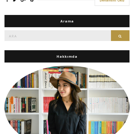
Devamını Oku
Arama
Ara:
Ara
Hakkımda