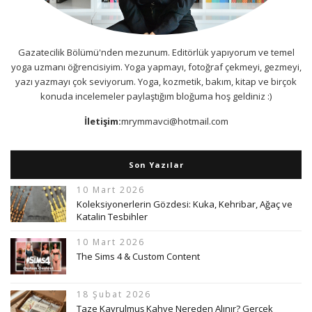
Gazatecilik Bölümü'nden mezunum. Editörlük yapıyorum ve temel
yoga uzmanı öğrencisiyim. Yoga yapmayı, fotoğraf çekmeyi, gezmeyi,
yazı yazmayı çok seviyorum. Yoga, kozmetik, bakım, kitap ve birçok
konuda incelemeler paylaştığım bloğuma hoş geldiniz :)
İletişim:
mrymmavci@hotmail.com
Son Yazılar
10 Mart 2026
Koleksiyonerlerin Gözdesi: Kuka, Kehribar, Ağaç ve
Katalin Tesbihler
10 Mart 2026
The Sims 4 & Custom Content
18 Şubat 2026
Taze Kavrulmuş Kahve Nereden Alınır? Gerçek