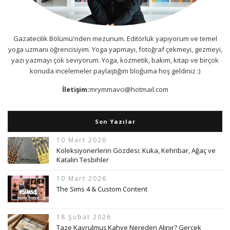
Gazatecilik Bölümü'nden mezunum. Editörlük yapıyorum ve temel
yoga uzmanı öğrencisiyim. Yoga yapmayı, fotoğraf çekmeyi, gezmeyi,
yazı yazmayı çok seviyorum. Yoga, kozmetik, bakım, kitap ve birçok
konuda incelemeler paylaştığım bloğuma hoş geldiniz :)
İletişim:
mrymmavci@hotmail.com
Son Yazılar
10 Mart 2026
Koleksiyonerlerin Gözdesi: Kuka, Kehribar, Ağaç ve
Katalin Tesbihler
10 Mart 2026
The Sims 4 & Custom Content
18 Şubat 2026
Taze Kavrulmuş Kahve Nereden Alınır? Gerçek