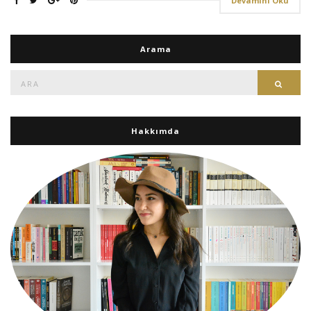
Devamını Oku
Arama
Ara:
Ara
Hakkımda