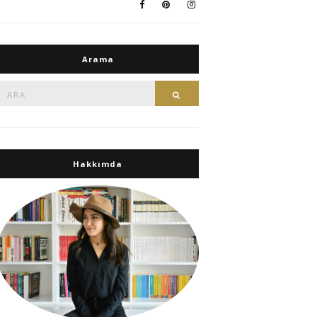
Arama
Ara:
Ara
Hakkımda