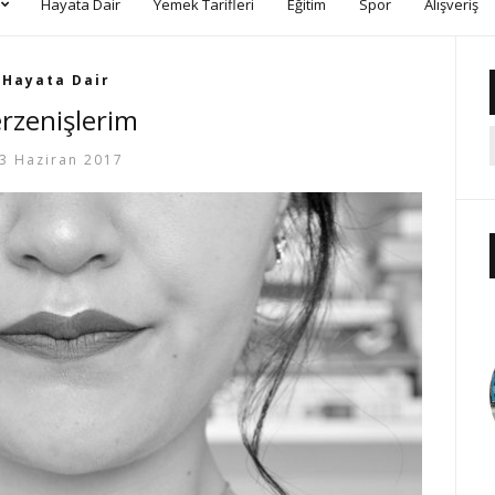
Hayata Dair
Yemek Tarifleri
Eğitim
Spor
Alışveriş
Hayata Dair
rzenişlerim
3 Haziran 2017