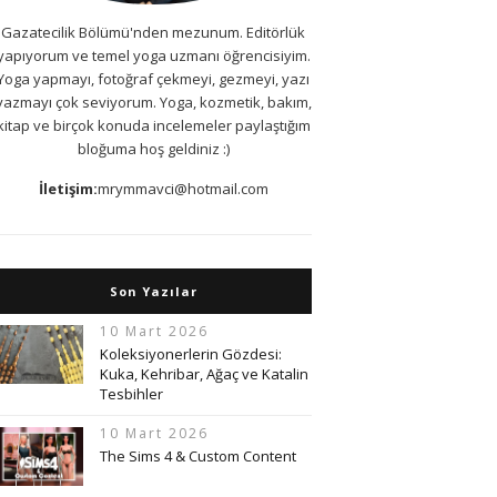
Gazatecilik Bölümü'nden mezunum. Editörlük
yapıyorum ve temel yoga uzmanı öğrencisiyim.
Yoga yapmayı, fotoğraf çekmeyi, gezmeyi, yazı
yazmayı çok seviyorum. Yoga, kozmetik, bakım,
kitap ve birçok konuda incelemeler paylaştığım
bloğuma hoş geldiniz :)
İletişim:
mrymmavci@hotmail.com
Son Yazılar
10 Mart 2026
Koleksiyonerlerin Gözdesi:
Kuka, Kehribar, Ağaç ve Katalin
Tesbihler
10 Mart 2026
The Sims 4 & Custom Content