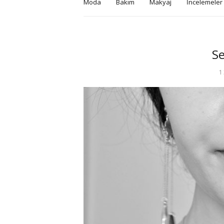
Moda
Bakım
Makyaj
İncelemeler
Se
1