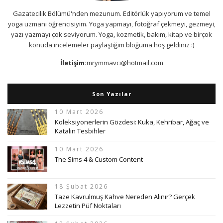
Gazatecilik Bölümü'nden mezunum. Editörlük yapıyorum ve temel
yoga uzmanı öğrencisiyim. Yoga yapmayı, fotoğraf çekmeyi, gezmeyi,
yazı yazmayı çok seviyorum. Yoga, kozmetik, bakım, kitap ve birçok
konuda incelemeler paylaştığım bloğuma hoş geldiniz :)
İletişim:
mrymmavci@hotmail.com
Son Yazılar
10 Mart 2026
Koleksiyonerlerin Gözdesi: Kuka, Kehribar, Ağaç ve
Katalin Tesbihler
10 Mart 2026
The Sims 4 & Custom Content
18 Şubat 2026
Taze Kavrulmuş Kahve Nereden Alınır? Gerçek
Lezzetin Püf Noktaları