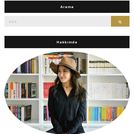
Arama
Ara:
Ara
Hakkımda