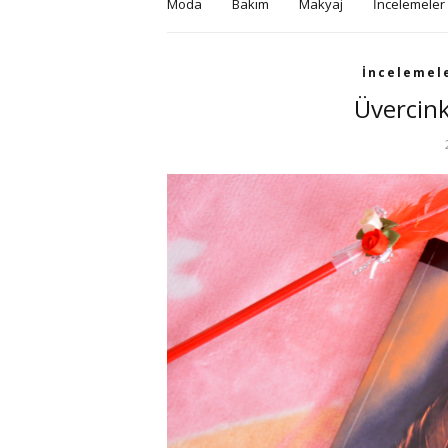
Moda
Bakım
Makyaj
İncelemeler
İncelemel
Üvercin