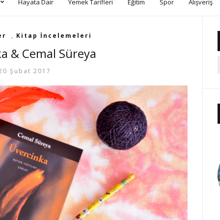
Hayata Dair
Yemek Tarifleri
Eğitim
Spor
Alışveriş
er
,
Kitap İncelemeleri
ka & Cemal Süreya
20 Şubat 2017