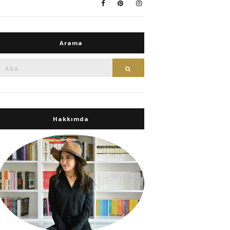
Arama
Ara:
Ara
Hakkımda