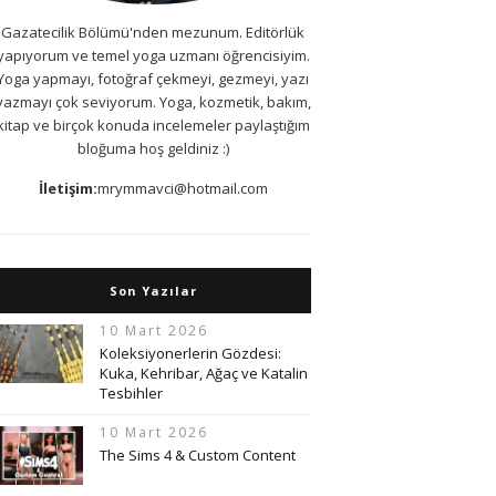
Gazatecilik Bölümü'nden mezunum. Editörlük
yapıyorum ve temel yoga uzmanı öğrencisiyim.
Yoga yapmayı, fotoğraf çekmeyi, gezmeyi, yazı
yazmayı çok seviyorum. Yoga, kozmetik, bakım,
kitap ve birçok konuda incelemeler paylaştığım
bloğuma hoş geldiniz :)
İletişim:
mrymmavci@hotmail.com
Son Yazılar
10 Mart 2026
Koleksiyonerlerin Gözdesi:
Kuka, Kehribar, Ağaç ve Katalin
Tesbihler
10 Mart 2026
The Sims 4 & Custom Content