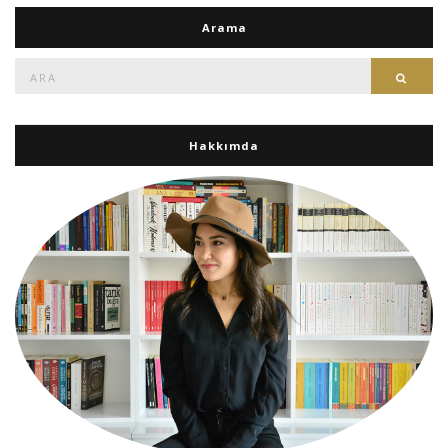
Arama
Ara:
Ara
Hakkımda