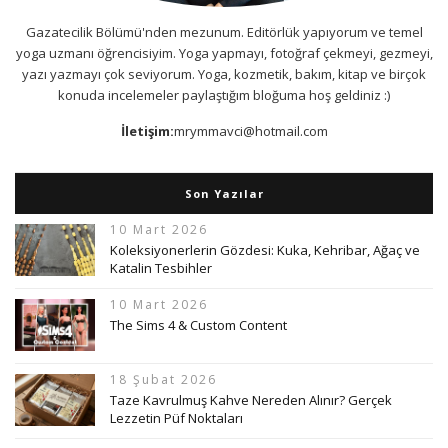
Gazatecilik Bölümü'nden mezunum. Editörlük yapıyorum ve temel
yoga uzmanı öğrencisiyim. Yoga yapmayı, fotoğraf çekmeyi, gezmeyi,
yazı yazmayı çok seviyorum. Yoga, kozmetik, bakım, kitap ve birçok
konuda incelemeler paylaştığım bloğuma hoş geldiniz :)
İletişim:
mrymmavci@hotmail.com
Son Yazılar
10 Mart 2026
Koleksiyonerlerin Gözdesi: Kuka, Kehribar, Ağaç ve
Katalin Tesbihler
10 Mart 2026
The Sims 4 & Custom Content
18 Şubat 2026
Taze Kavrulmuş Kahve Nereden Alınır? Gerçek
Lezzetin Püf Noktaları