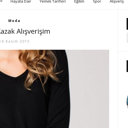
Hayata Dair
Yemek Tarifleri
Eğitim
Spor
Alışveriş
Moda
azak Alışverişim
16 Kasım 2015