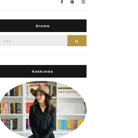
Arama
Ara:
Ara
Hakkımda