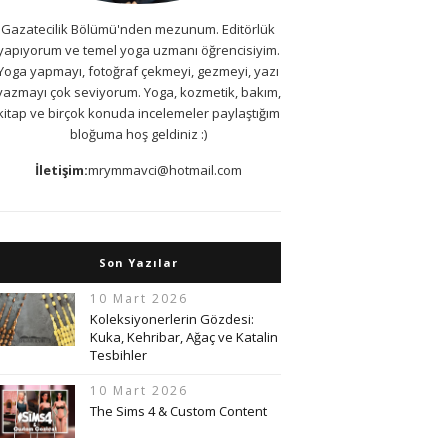
Gazatecilik Bölümü'nden mezunum. Editörlük
yapıyorum ve temel yoga uzmanı öğrencisiyim.
Yoga yapmayı, fotoğraf çekmeyi, gezmeyi, yazı
yazmayı çok seviyorum. Yoga, kozmetik, bakım,
kitap ve birçok konuda incelemeler paylaştığım
bloğuma hoş geldiniz :)
İletişim:
mrymmavci@hotmail.com
Son Yazılar
10 Mart 2026
Koleksiyonerlerin Gözdesi:
Kuka, Kehribar, Ağaç ve Katalin
Tesbihler
10 Mart 2026
The Sims 4 & Custom Content