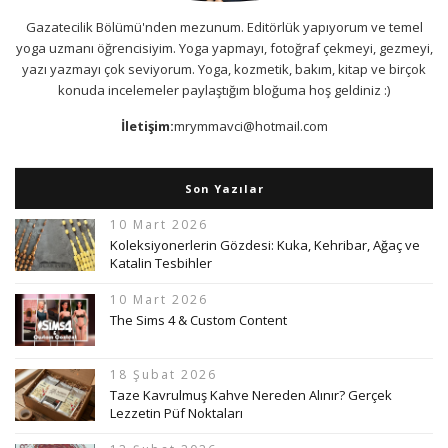
Gazatecilik Bölümü'nden mezunum. Editörlük yapıyorum ve temel
yoga uzmanı öğrencisiyim. Yoga yapmayı, fotoğraf çekmeyi, gezmeyi,
yazı yazmayı çok seviyorum. Yoga, kozmetik, bakım, kitap ve birçok
konuda incelemeler paylaştığım bloğuma hoş geldiniz :)
İletişim:
mrymmavci@hotmail.com
Son Yazılar
10 Mart 2026
Koleksiyonerlerin Gözdesi: Kuka, Kehribar, Ağaç ve
Katalin Tesbihler
10 Mart 2026
The Sims 4 & Custom Content
18 Şubat 2026
Taze Kavrulmuş Kahve Nereden Alınır? Gerçek
Lezzetin Püf Noktaları