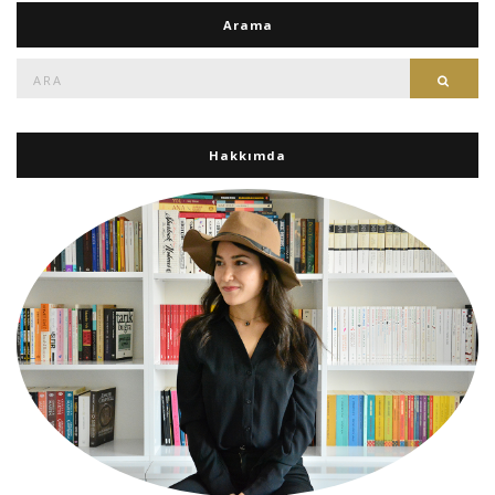
Arama
Ara:
Ara
Hakkımda