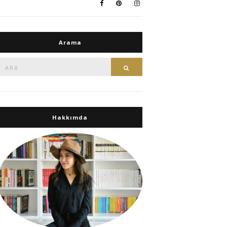
Arama
Ara:
Ara
Hakkımda