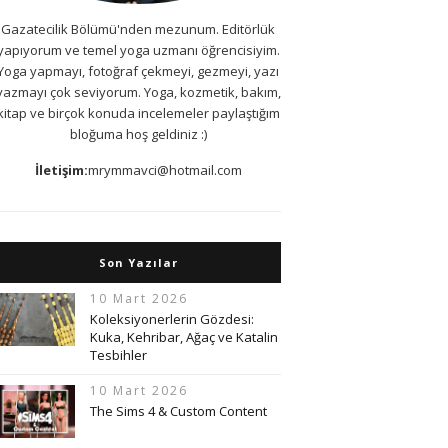
Gazatecilik Bölümü'nden mezunum. Editörlük
yapıyorum ve temel yoga uzmanı öğrencisiyim.
Yoga yapmayı, fotoğraf çekmeyi, gezmeyi, yazı
yazmayı çok seviyorum. Yoga, kozmetik, bakım,
kitap ve birçok konuda incelemeler paylaştığım
bloğuma hoş geldiniz :)
İletişim:
mrymmavci@hotmail.com
Son Yazılar
10 Mart 2026
Koleksiyonerlerin Gözdesi:
Kuka, Kehribar, Ağaç ve Katalin
Tesbihler
10 Mart 2026
The Sims 4 & Custom Content