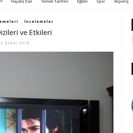
Hayata Dair
Yemek Tarifleri
Eğitim
Spor
Alışveriş
lemeleri
,
İncelemeler
zileri ve Etkileri
2 Şubat 2016