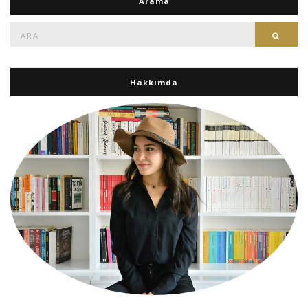
Arama
Ara:
Ara
Hakkımda