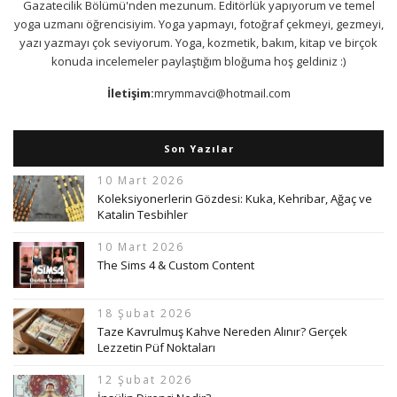
Gazatecilik Bölümü'nden mezunum. Editörlük yapıyorum ve temel
yoga uzmanı öğrencisiyim. Yoga yapmayı, fotoğraf çekmeyi, gezmeyi,
yazı yazmayı çok seviyorum. Yoga, kozmetik, bakım, kitap ve birçok
konuda incelemeler paylaştığım bloğuma hoş geldiniz :)
İletişim:
mrymmavci@hotmail.com
Son Yazılar
10 Mart 2026
Koleksiyonerlerin Gözdesi: Kuka, Kehribar, Ağaç ve
Katalin Tesbihler
10 Mart 2026
The Sims 4 & Custom Content
18 Şubat 2026
Taze Kavrulmuş Kahve Nereden Alınır? Gerçek
Lezzetin Püf Noktaları
12 Şubat 2026