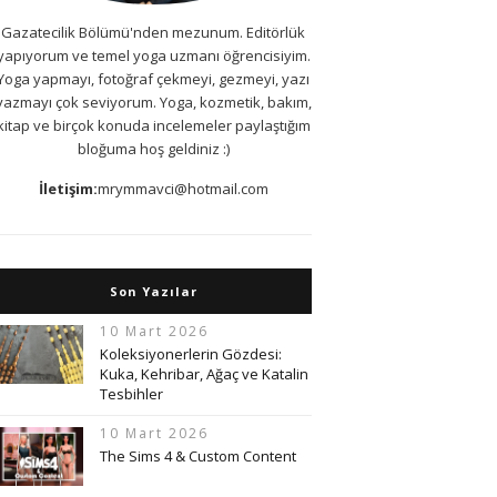
Gazatecilik Bölümü'nden mezunum. Editörlük
yapıyorum ve temel yoga uzmanı öğrencisiyim.
Yoga yapmayı, fotoğraf çekmeyi, gezmeyi, yazı
yazmayı çok seviyorum. Yoga, kozmetik, bakım,
kitap ve birçok konuda incelemeler paylaştığım
bloğuma hoş geldiniz :)
İletişim:
mrymmavci@hotmail.com
Son Yazılar
10 Mart 2026
Koleksiyonerlerin Gözdesi:
Kuka, Kehribar, Ağaç ve Katalin
Tesbihler
10 Mart 2026
The Sims 4 & Custom Content