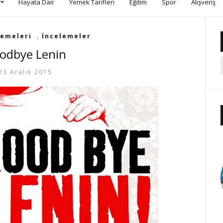
Hayata Dair
Yemek Tarifleri
Eğitim
Spor
Alışveriş
lemeleri
,
İncelemeler
odbye Lenin
23 Aralık 2015