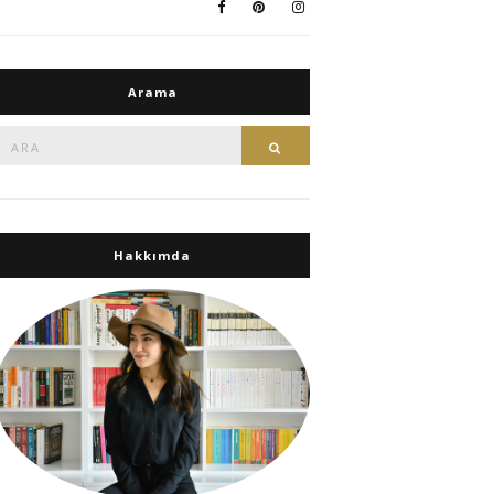
Arama
Ara:
Ara
Hakkımda