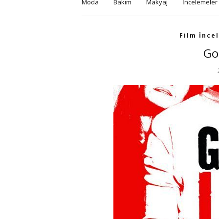
Moda
Bakım
Makyaj
İncelemeler
Film İnce
Go