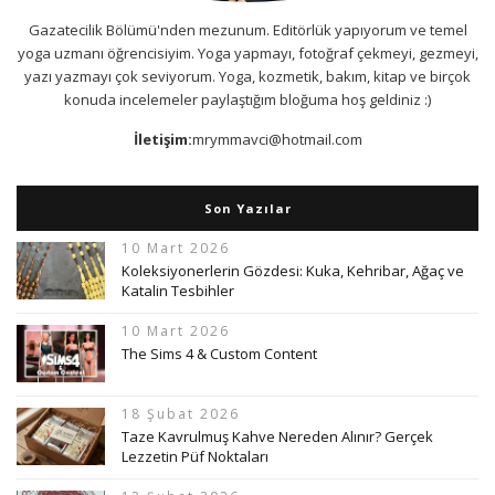
Gazatecilik Bölümü'nden mezunum. Editörlük yapıyorum ve temel
yoga uzmanı öğrencisiyim. Yoga yapmayı, fotoğraf çekmeyi, gezmeyi,
yazı yazmayı çok seviyorum. Yoga, kozmetik, bakım, kitap ve birçok
konuda incelemeler paylaştığım bloğuma hoş geldiniz :)
İletişim:
mrymmavci@hotmail.com
Son Yazılar
10 Mart 2026
Koleksiyonerlerin Gözdesi: Kuka, Kehribar, Ağaç ve
Katalin Tesbihler
10 Mart 2026
The Sims 4 & Custom Content
18 Şubat 2026
Taze Kavrulmuş Kahve Nereden Alınır? Gerçek
Lezzetin Püf Noktaları