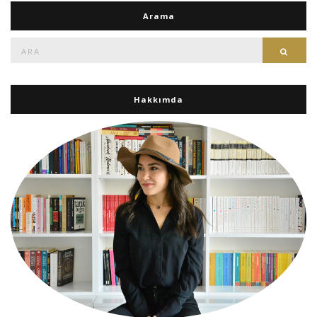
Arama
Ara:
Ara
Hakkımda