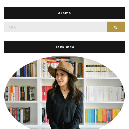
Arama
Ara:
Ara
Hakkımda