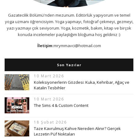
Gazatecilik Bölümü'nden mezunum. Editörlük yapıyorum ve temel
yoga uzmanı öğrencisiyim. Yoga yapmayı, fotoğraf çekmeyi, gezmeyi,
yazı yazmayı çok seviyorum. Yoga, kozmetik, bakım, kitap ve birçok
konuda incelemeler paylaştığım bloğuma hoş geldiniz :)
İletişim:
mrymmavci@hotmail.com
Son Yazılar
10 Mart 2026
Koleksiyonerlerin Gözdesi: Kuka, Kehribar, Ağaç ve
Katalin Tesbihler
10 Mart 2026
The Sims 4 & Custom Content
18 Şubat 2026
Taze Kavrulmuş Kahve Nereden Alınır? Gerçek
Lezzetin Püf Noktaları