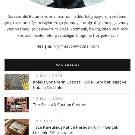
Gazatecilik Bölümü'nden mezunum. Editörlük yapıyorum ve temel
yoga uzmanı öğrencisiyim. Yoga yapmayı, fotoğraf çekmeyi, gezmeyi,
yazı yazmayı çok seviyorum. Yoga, kozmetik, bakım, kitap ve birçok
konuda incelemeler paylaştığım bloğuma hoş geldiniz :)
İletişim:
mrymmavci@hotmail.com
Son Yazılar
10 Mart 2026
Koleksiyonerlerin Gözdesi: Kuka, Kehribar, Ağaç ve
Katalin Tesbihler
10 Mart 2026
The Sims 4 & Custom Content
18 Şubat 2026
Taze Kavrulmuş Kahve Nereden Alınır? Gerçek
Lezzetin Püf Noktaları