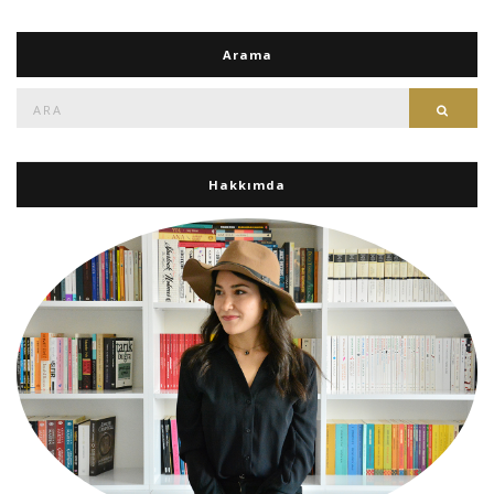
Arama
Ara:
Ara
Hakkımda