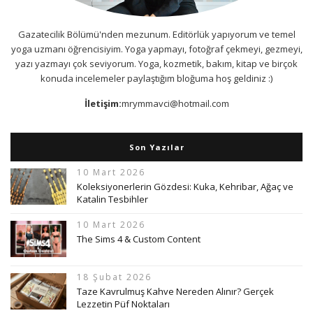
Gazatecilik Bölümü'nden mezunum. Editörlük yapıyorum ve temel
yoga uzmanı öğrencisiyim. Yoga yapmayı, fotoğraf çekmeyi, gezmeyi,
yazı yazmayı çok seviyorum. Yoga, kozmetik, bakım, kitap ve birçok
konuda incelemeler paylaştığım bloğuma hoş geldiniz :)
İletişim:
mrymmavci@hotmail.com
Son Yazılar
10 Mart 2026
Koleksiyonerlerin Gözdesi: Kuka, Kehribar, Ağaç ve
Katalin Tesbihler
10 Mart 2026
The Sims 4 & Custom Content
18 Şubat 2026
Taze Kavrulmuş Kahve Nereden Alınır? Gerçek
Lezzetin Püf Noktaları