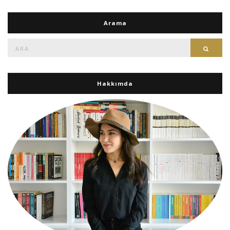
Arama
Ara:
Ara
Hakkımda