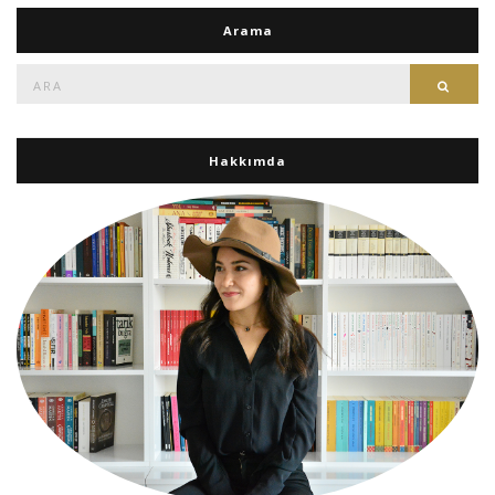
Arama
Ara:
Ara
Hakkımda