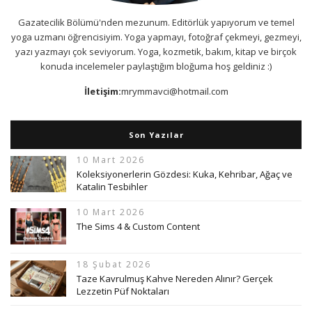
Gazatecilik Bölümü'nden mezunum. Editörlük yapıyorum ve temel
yoga uzmanı öğrencisiyim. Yoga yapmayı, fotoğraf çekmeyi, gezmeyi,
yazı yazmayı çok seviyorum. Yoga, kozmetik, bakım, kitap ve birçok
konuda incelemeler paylaştığım bloğuma hoş geldiniz :)
İletişim:
mrymmavci@hotmail.com
Son Yazılar
10 Mart 2026
Koleksiyonerlerin Gözdesi: Kuka, Kehribar, Ağaç ve
Katalin Tesbihler
10 Mart 2026
The Sims 4 & Custom Content
18 Şubat 2026
Taze Kavrulmuş Kahve Nereden Alınır? Gerçek
Lezzetin Püf Noktaları