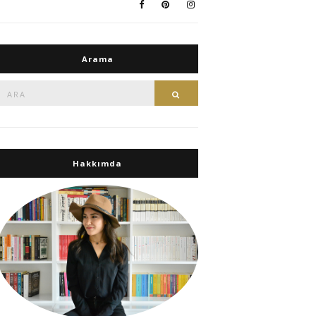
Arama
Ara:
Ara
Hakkımda