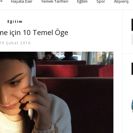
Hayata Dair
Yemek Tarifleri
Eğitim
Spor
Alışveriş
Eğitim
me için 10 Temel Öge
29 Şubat 2016