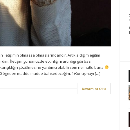
çin iletişimin olmazsa olmazlarındandır. Artık aldığım eğitim
im. İletişim günümüzde etkinliğini artırdığı gibi bazı
u karışıklığın çözülmesine yardımcı olabilirsem ne mutlu bana
in 10 ögeden madde madde bahsedeceğim. 1)Konuşmayı […]
Devamını Oku