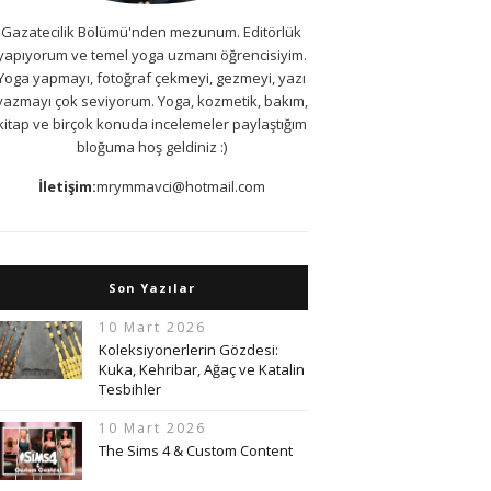
Gazatecilik Bölümü'nden mezunum. Editörlük
yapıyorum ve temel yoga uzmanı öğrencisiyim.
Yoga yapmayı, fotoğraf çekmeyi, gezmeyi, yazı
yazmayı çok seviyorum. Yoga, kozmetik, bakım,
kitap ve birçok konuda incelemeler paylaştığım
bloğuma hoş geldiniz :)
İletişim:
mrymmavci@hotmail.com
Son Yazılar
10 Mart 2026
Koleksiyonerlerin Gözdesi:
Kuka, Kehribar, Ağaç ve Katalin
Tesbihler
10 Mart 2026
The Sims 4 & Custom Content