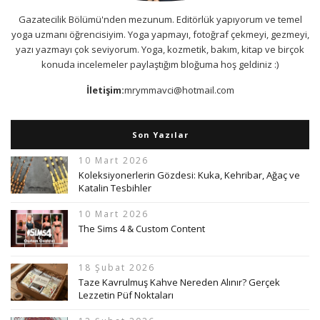
Gazatecilik Bölümü'nden mezunum. Editörlük yapıyorum ve temel
yoga uzmanı öğrencisiyim. Yoga yapmayı, fotoğraf çekmeyi, gezmeyi,
yazı yazmayı çok seviyorum. Yoga, kozmetik, bakım, kitap ve birçok
konuda incelemeler paylaştığım bloğuma hoş geldiniz :)
İletişim:
mrymmavci@hotmail.com
Son Yazılar
10 Mart 2026
Koleksiyonerlerin Gözdesi: Kuka, Kehribar, Ağaç ve
Katalin Tesbihler
10 Mart 2026
The Sims 4 & Custom Content
18 Şubat 2026
Taze Kavrulmuş Kahve Nereden Alınır? Gerçek
Lezzetin Püf Noktaları