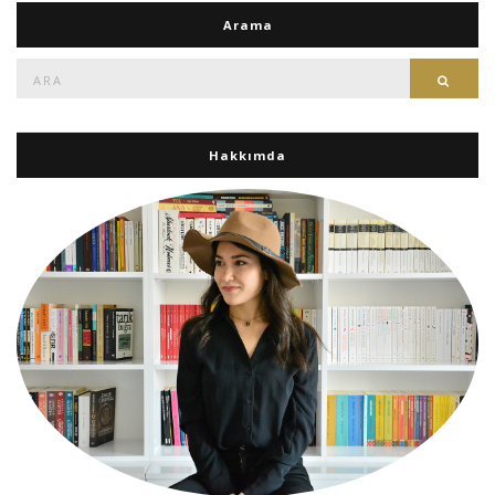
Arama
Ara:
Ara
Hakkımda