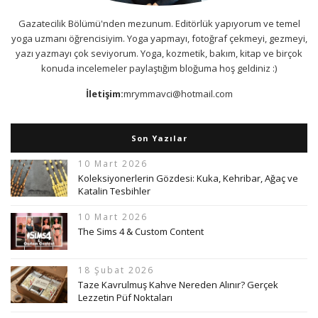
Gazatecilik Bölümü'nden mezunum. Editörlük yapıyorum ve temel
yoga uzmanı öğrencisiyim. Yoga yapmayı, fotoğraf çekmeyi, gezmeyi,
yazı yazmayı çok seviyorum. Yoga, kozmetik, bakım, kitap ve birçok
konuda incelemeler paylaştığım bloğuma hoş geldiniz :)
İletişim:
mrymmavci@hotmail.com
Son Yazılar
10 Mart 2026
Koleksiyonerlerin Gözdesi: Kuka, Kehribar, Ağaç ve
Katalin Tesbihler
10 Mart 2026
The Sims 4 & Custom Content
18 Şubat 2026
Taze Kavrulmuş Kahve Nereden Alınır? Gerçek
Lezzetin Püf Noktaları