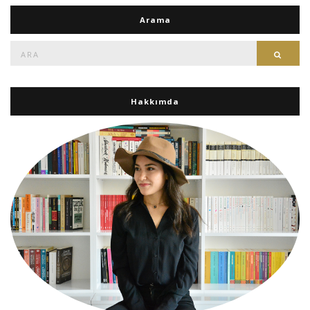
Arama
Ara:
Ara
Hakkımda