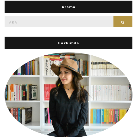
Arama
Ara:
Ara
Hakkımda