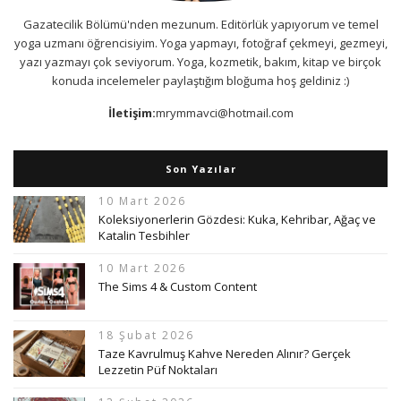
Gazatecilik Bölümü'nden mezunum. Editörlük yapıyorum ve temel
yoga uzmanı öğrencisiyim. Yoga yapmayı, fotoğraf çekmeyi, gezmeyi,
yazı yazmayı çok seviyorum. Yoga, kozmetik, bakım, kitap ve birçok
konuda incelemeler paylaştığım bloğuma hoş geldiniz :)
İletişim:
mrymmavci@hotmail.com
Son Yazılar
10 Mart 2026
Koleksiyonerlerin Gözdesi: Kuka, Kehribar, Ağaç ve
Katalin Tesbihler
10 Mart 2026
The Sims 4 & Custom Content
18 Şubat 2026
Taze Kavrulmuş Kahve Nereden Alınır? Gerçek
Lezzetin Püf Noktaları