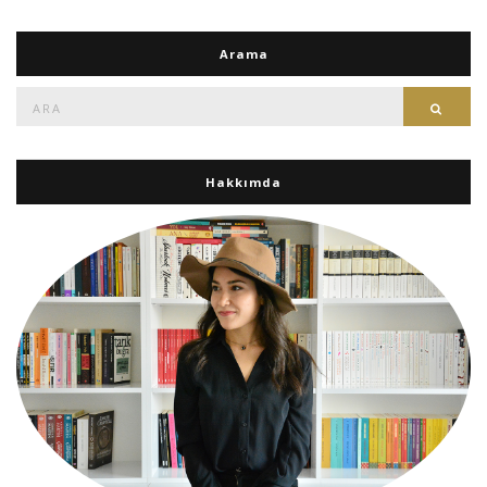
Arama
Ara:
Ara
Hakkımda