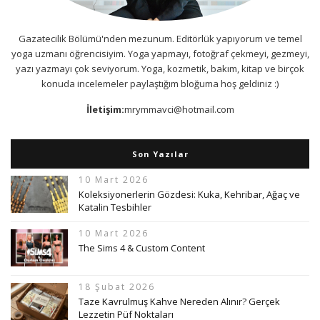
Gazatecilik Bölümü'nden mezunum. Editörlük yapıyorum ve temel
yoga uzmanı öğrencisiyim. Yoga yapmayı, fotoğraf çekmeyi, gezmeyi,
yazı yazmayı çok seviyorum. Yoga, kozmetik, bakım, kitap ve birçok
konuda incelemeler paylaştığım bloğuma hoş geldiniz :)
İletişim:
mrymmavci@hotmail.com
Son Yazılar
10 Mart 2026
Koleksiyonerlerin Gözdesi: Kuka, Kehribar, Ağaç ve
Katalin Tesbihler
10 Mart 2026
The Sims 4 & Custom Content
18 Şubat 2026
Taze Kavrulmuş Kahve Nereden Alınır? Gerçek
Lezzetin Püf Noktaları