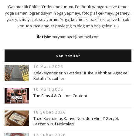
Gazatecilik Bölümü'nden mezunum. Editörlük yapıyorum ve temel
yoga uzmanı öğrencisiyim. Yoga yapmayı, fotoğraf çekmeyi, gezmeyi,
yazı yazmayı çok seviyorum. Yoga, kozmetik, bakım, kitap ve birçok
konuda incelemeler paylaştığım bloğuma hoş geldiniz :)
İletişim:
mrymmavci@hotmail.com
Son Yazılar
10 Mart 2026
Koleksiyonerlerin Gözdesi: Kuka, Kehribar, Ağaç ve
Katalin Tesbihler
10 Mart 2026
The Sims 4 & Custom Content
18 Şubat 2026
Taze Kavrulmuş Kahve Nereden Alınır? Gerçek
Lezzetin Püf Noktaları
12 Şubat 2026