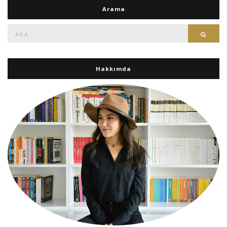
Arama
Ara:
Ara
Hakkımda