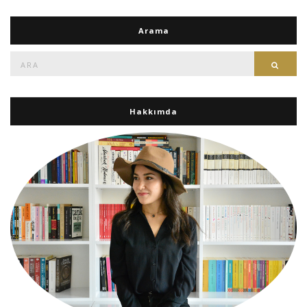
Arama
Ara:
Ara
Hakkımda