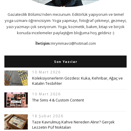
Gazatecilik Bölümü'nden mezunum. Editörlük yapıyorum ve temel
yoga uzmanı öğrencisiyim. Yoga yapmayı, fotoğraf çekmeyi, gezmeyi,
yazı yazmayı çok seviyorum. Yoga, kozmetik, bakım, kitap ve birçok
konuda incelemeler paylaştığım bloğuma hoş geldiniz :)
İletişim:
mrymmavci@hotmail.com
Son Yazılar
10 Mart 2026
Koleksiyonerlerin Gözdesi: Kuka, Kehribar, Ağaç ve
Katalin Tesbihler
10 Mart 2026
The Sims 4 & Custom Content
18 Şubat 2026
Taze Kavrulmuş Kahve Nereden Alınır? Gerçek
Lezzetin Püf Noktaları