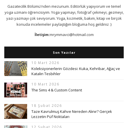
Gazatecilik Bölümü'nden mezunum. Editörlük yapıyorum ve temel
yoga uzmanı öğrencisiyim. Yoga yapmayı, fotoğraf çekmeyi, gezmeyi,
yazı yazmayı çok seviyorum. Yoga, kozmetik, bakım, kitap ve birçok
konuda incelemeler paylaştığım bloğuma hoş geldiniz :)
İletişim:
mrymmavci@hotmail.com
Son Yazılar
10 Mart 2026
Koleksiyonerlerin Gözdesi: Kuka, Kehribar, Ağaç ve
Katalin Tesbihler
10 Mart 2026
The Sims 4 & Custom Content
18 Şubat 2026
Taze Kavrulmuş Kahve Nereden Alınır? Gerçek
Lezzetin Püf Noktaları
12 Şubat 2026