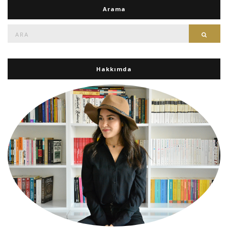
Arama
Ara:
Ara
Hakkımda