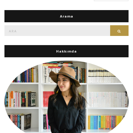
Arama
Ara:
Ara
Hakkımda