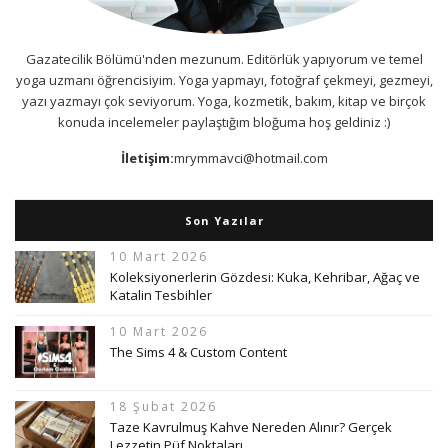
Gazatecilik Bölümü'nden mezunum. Editörlük yapıyorum ve temel
yoga uzmanı öğrencisiyim. Yoga yapmayı, fotoğraf çekmeyi, gezmeyi,
yazı yazmayı çok seviyorum. Yoga, kozmetik, bakım, kitap ve birçok
konuda incelemeler paylaştığım bloğuma hoş geldiniz :)
İletişim:
mrymmavci@hotmail.com
Son Yazılar
10 Mart 2026
Koleksiyonerlerin Gözdesi: Kuka, Kehribar, Ağaç ve
Katalin Tesbihler
10 Mart 2026
The Sims 4 & Custom Content
18 Şubat 2026
Taze Kavrulmuş Kahve Nereden Alınır? Gerçek
Lezzetin Püf Noktaları