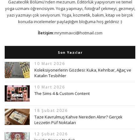
Gazatecilik Bölümü'nden mezunum. Editörlük yapıyorum ve temel
yoga uzmanı öğrencisiyim. Yoga yapmayı, fotoğraf çekmeyi, gezmeyi,
yazı yazmayı çok seviyorum. Yoga, kozmetik, bakım, kitap ve birçok
konuda incelemeler paylaştığım bloğuma hoş geldiniz :)
İletişim:
mrymmavci@hotmail.com
Son Yazılar
10 Mart 2026
Koleksiyonerlerin Gözdesi: Kuka, Kehribar, Ağaç ve
Katalin Tesbihler
10 Mart 2026
The Sims 4 & Custom Content
18 Şubat 2026
Taze Kavrulmuş Kahve Nereden Alınır? Gerçek
Lezzetin Püf Noktaları
12 Şubat 2026