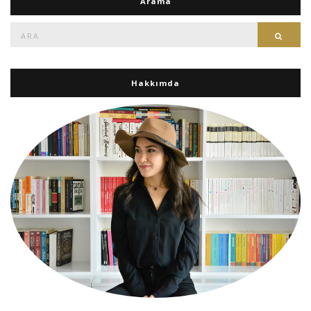
Arama
Ara:
Ara
Hakkımda