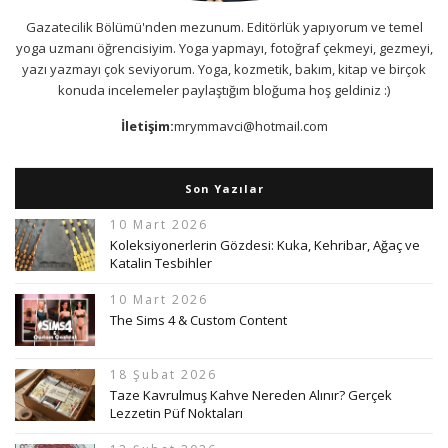
Gazatecilik Bölümü'nden mezunum. Editörlük yapıyorum ve temel
yoga uzmanı öğrencisiyim. Yoga yapmayı, fotoğraf çekmeyi, gezmeyi,
yazı yazmayı çok seviyorum. Yoga, kozmetik, bakım, kitap ve birçok
konuda incelemeler paylaştığım bloğuma hoş geldiniz :)
İletişim:
mrymmavci@hotmail.com
Son Yazılar
10 Mart 2026
Koleksiyonerlerin Gözdesi: Kuka, Kehribar, Ağaç ve
Katalin Tesbihler
10 Mart 2026
The Sims 4 & Custom Content
18 Şubat 2026
Taze Kavrulmuş Kahve Nereden Alınır? Gerçek
Lezzetin Püf Noktaları