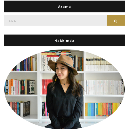
Arama
Ara:
Ara
Hakkımda