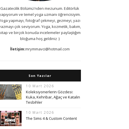
Gazatecilik Bölümü'nden mezunum. Editörlük
yapıyorum ve temel yoga uzmanı öğrencisiyim.
Yoga yapmayı, fotoğraf çekmeyi, gezmeyi, yazı
yazmayı çok seviyorum. Yoga, kozmetik, bakım,
kitap ve birçok konuda incelemeler paylaştığım
bloğuma hoş geldiniz :)
İletişim:
mrymmavci@hotmail.com
Son Yazılar
10 Mart 2026
Koleksiyonerlerin Gözdesi:
Kuka, Kehribar, Ağaç ve Katalin
Tesbihler
10 Mart 2026
The Sims 4 & Custom Content