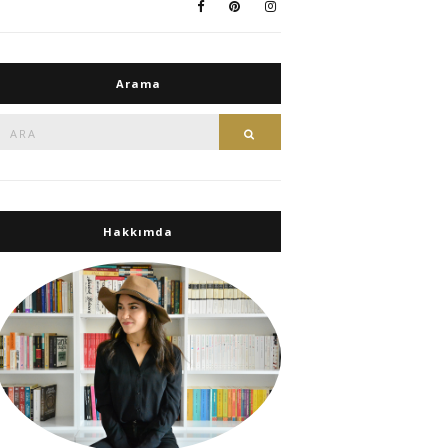
Arama
Ara:
Ara
Hakkımda