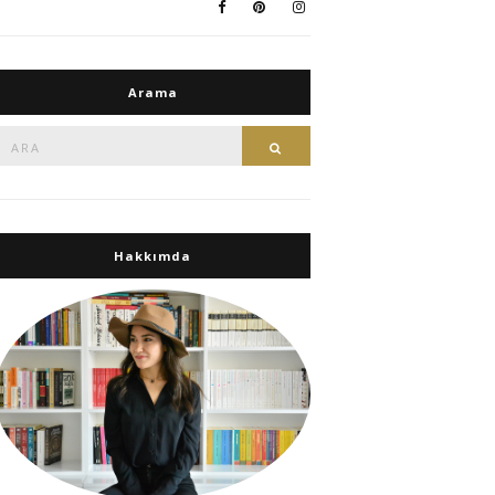
Arama
Ara:
Ara
Hakkımda