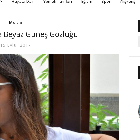
Hayata Dair
Yemek Tarifleri
Eğitim
Spor
Alışveriş
Moda
a Beyaz Güneş Gözlüğü
15 Eylül 2017