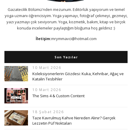
Gazatecilik Bölümü'nden mezunum. Editörlük yapıyorum ve temel
yoga uzmanı öğrencisiyim. Yoga yapmayı, fotoğraf çekmeyi, gezmeyi,
yazı yazmayı çok seviyorum. Yoga, kozmetik, bakım, kitap ve birçok
konuda incelemeler paylaştığım bloğuma hoş geldiniz :)
İletişim:
mrymmavci@hotmail.com
Son Yazılar
10 Mart 2026
Koleksiyonerlerin Gözdesi: Kuka, Kehribar, Ağaç ve
Katalin Tesbihler
10 Mart 2026
The Sims 4 & Custom Content
18 Şubat 2026
Taze Kavrulmuş Kahve Nereden Alınır? Gerçek
Lezzetin Püf Noktaları