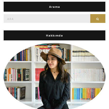
Arama
Ara:
Ara
Hakkımda