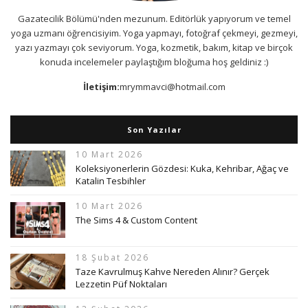
Gazatecilik Bölümü'nden mezunum. Editörlük yapıyorum ve temel
yoga uzmanı öğrencisiyim. Yoga yapmayı, fotoğraf çekmeyi, gezmeyi,
yazı yazmayı çok seviyorum. Yoga, kozmetik, bakım, kitap ve birçok
konuda incelemeler paylaştığım bloğuma hoş geldiniz :)
İletişim:
mrymmavci@hotmail.com
Son Yazılar
10 Mart 2026
Koleksiyonerlerin Gözdesi: Kuka, Kehribar, Ağaç ve
Katalin Tesbihler
10 Mart 2026
The Sims 4 & Custom Content
18 Şubat 2026
Taze Kavrulmuş Kahve Nereden Alınır? Gerçek
Lezzetin Püf Noktaları