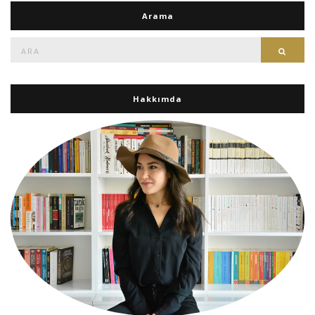
Arama
Ara:
Ara
Hakkımda