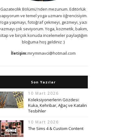
Gazatecilik Bölümü'nden mezunum. Editörlük
yapıyorum ve temel yoga uzmanı öğrencisiyim.
Yoga yapmayı, fotoğraf çekmeyi, gezmeyi, yazı
yazmayı çok seviyorum. Yoga, kozmetik, bakım,
kitap ve birçok konuda incelemeler paylaştığım
bloğuma hoş geldiniz :)
İletişim:
mrymmavci@hotmail.com
Son Yazılar
10 Mart 2026
Koleksiyonerlerin Gözdesi:
Kuka, Kehribar, Ağaç ve Katalin
Tesbihler
10 Mart 2026
The Sims 4 & Custom Content