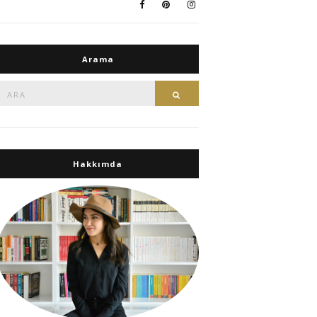
Arama
Ara:
Ara
Hakkımda