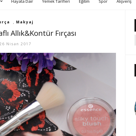
Hayata Dair
Yemek Tarifleri
Eğitim
Spor
Alışveriş
ırça
,
Makyaj
flı Allık&Kontür Fırçası
26 Nisan 2017