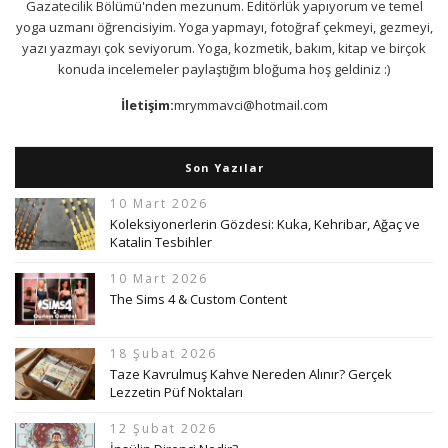
Gazatecilik Bölümü'nden mezunum. Editörlük yapıyorum ve temel
yoga uzmanı öğrencisiyim. Yoga yapmayı, fotoğraf çekmeyi, gezmeyi,
yazı yazmayı çok seviyorum. Yoga, kozmetik, bakım, kitap ve birçok
konuda incelemeler paylaştığım bloğuma hoş geldiniz :)
İletişim:
mrymmavci@hotmail.com
Son Yazılar
10 Mart 2026
Koleksiyonerlerin Gözdesi: Kuka, Kehribar, Ağaç ve
Katalin Tesbihler
10 Mart 2026
The Sims 4 & Custom Content
18 Şubat 2026
Taze Kavrulmuş Kahve Nereden Alınır? Gerçek
Lezzetin Püf Noktaları
12 Şubat 2026