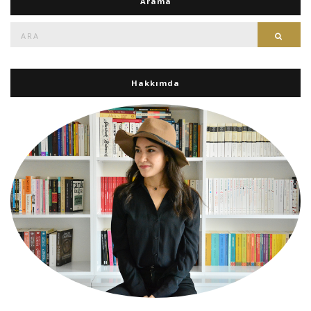
Arama
Ara:
Ara
Hakkımda