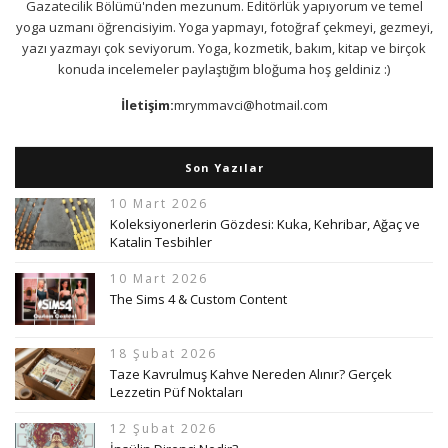
Gazatecilik Bölümü'nden mezunum. Editörlük yapıyorum ve temel
yoga uzmanı öğrencisiyim. Yoga yapmayı, fotoğraf çekmeyi, gezmeyi,
yazı yazmayı çok seviyorum. Yoga, kozmetik, bakım, kitap ve birçok
konuda incelemeler paylaştığım bloğuma hoş geldiniz :)
İletişim:
mrymmavci@hotmail.com
Son Yazılar
10 Mart 2026
Koleksiyonerlerin Gözdesi: Kuka, Kehribar, Ağaç ve
Katalin Tesbihler
10 Mart 2026
The Sims 4 & Custom Content
18 Şubat 2026
Taze Kavrulmuş Kahve Nereden Alınır? Gerçek
Lezzetin Püf Noktaları
12 Şubat 2026