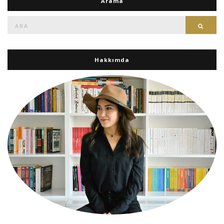
Arama
Ara:
Ara
Hakkımda