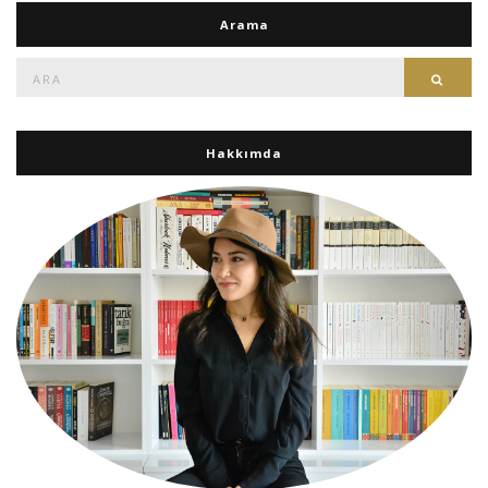
Arama
Ara:
Ara
Hakkımda