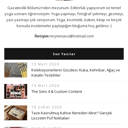
Gazatecilik Bölümü'nden mezunum. Editörlük yapıyorum ve temel
yoga uzmanı öğrencisiyim. Yoga yapmayı, fotoğraf çekmeyi, gezmeyi,
yazı yazmayı çok seviyorum. Yoga, kozmetik, bakım, kitap ve birçok
konuda incelemeler paylaştığım bloğuma hoş geldiniz :)
İletişim:
mrymmavci@hotmail.com
Son Yazılar
10 Mart 2026
Koleksiyonerlerin Gözdesi: Kuka, Kehribar, Ağaç ve
Katalin Tesbihler
10 Mart 2026
The Sims 4 & Custom Content
18 Şubat 2026
Taze Kavrulmuş Kahve Nereden Alınır? Gerçek
Lezzetin Püf Noktaları