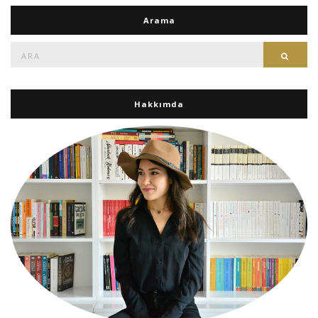
Arama
Ara:
Ara
Hakkımda