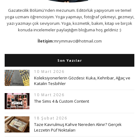
Gazatecilik Bölümü'nden mezunum. Editörlük yapıyorum ve temel
yoga uzmanı öğrencisiyim. Yoga yapmayı, fotoğraf çekmeyi, gezmeyi,
yazı yazmayı çok seviyorum. Yoga, kozmetik, bakım, kitap ve birçok
konuda incelemeler paylaştığım bloğuma hoş geldiniz :)
İletişim:
mrymmavci@hotmail.com
Son Yazılar
10 Mart 2026
Koleksiyonerlerin Gözdesi: Kuka, Kehribar, Ağaç ve
Katalin Tesbihler
10 Mart 2026
The Sims 4 & Custom Content
18 Şubat 2026
Taze Kavrulmuş Kahve Nereden Alınır? Gerçek
Lezzetin Püf Noktaları