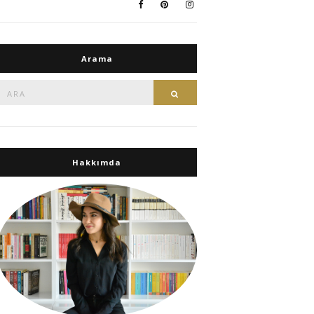
Arama
Ara:
Ara
Hakkımda