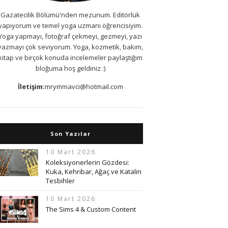
Gazatecilik Bölümü'nden mezunum. Editörlük
yapıyorum ve temel yoga uzmanı öğrencisiyim.
Yoga yapmayı, fotoğraf çekmeyi, gezmeyi, yazı
yazmayı çok seviyorum. Yoga, kozmetik, bakım,
kitap ve birçok konuda incelemeler paylaştığım
bloğuma hoş geldiniz :)
İletişim:
mrymmavci@hotmail.com
Son Yazılar
10 Mart 2026
Koleksiyonerlerin Gözdesi:
Kuka, Kehribar, Ağaç ve Katalin
Tesbihler
10 Mart 2026
The Sims 4 & Custom Content