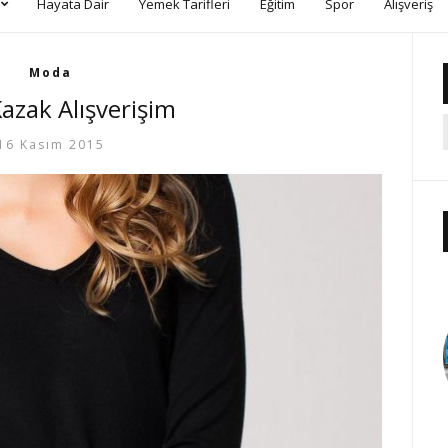
Hayata Dair
Yemek Tarifleri
Eğitim
Spor
Alışveriş
Moda
azak Alışverişim
16 Kasım 2015