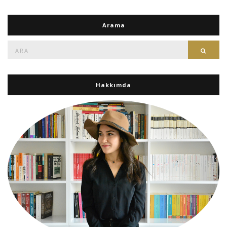
Arama
Ara:
Ara
Hakkımda