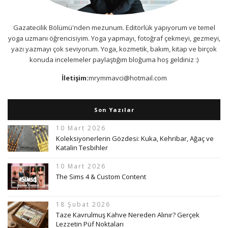
Gazatecilik Bölümü'nden mezunum. Editörlük yapıyorum ve temel
yoga uzmanı öğrencisiyim. Yoga yapmayı, fotoğraf çekmeyi, gezmeyi,
yazı yazmayı çok seviyorum. Yoga, kozmetik, bakım, kitap ve birçok
konuda incelemeler paylaştığım bloğuma hoş geldiniz :)
İletişim:
mrymmavci@hotmail.com
Son Yazılar
10 Mart 2026
Koleksiyonerlerin Gözdesi: Kuka, Kehribar, Ağaç ve
Katalin Tesbihler
10 Mart 2026
The Sims 4 & Custom Content
18 Şubat 2026
Taze Kavrulmuş Kahve Nereden Alınır? Gerçek
Lezzetin Püf Noktaları