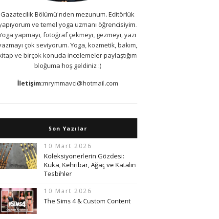
Gazatecilik Bölümü'nden mezunum. Editörlük
yapıyorum ve temel yoga uzmanı öğrencisiyim.
Yoga yapmayı, fotoğraf çekmeyi, gezmeyi, yazı
yazmayı çok seviyorum. Yoga, kozmetik, bakım,
kitap ve birçok konuda incelemeler paylaştığım
bloğuma hoş geldiniz :)
İletişim:
mrymmavci@hotmail.com
Son Yazılar
10 Mart 2026
Koleksiyonerlerin Gözdesi:
Kuka, Kehribar, Ağaç ve Katalin
Tesbihler
10 Mart 2026
The Sims 4 & Custom Content