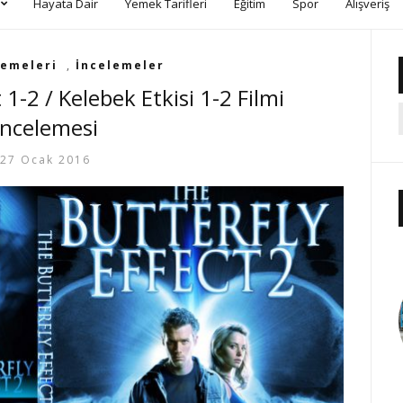
Hayata Dair
Yemek Tarifleri
Eğitim
Spor
Alışveriş
lemeleri
,
İncelemeler
 1-2 / Kelebek Etkisi 1-2 Filmi
İncelemesi
27 Ocak 2016