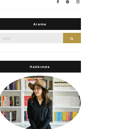
Arama
Ara:
Ara
Hakkımda