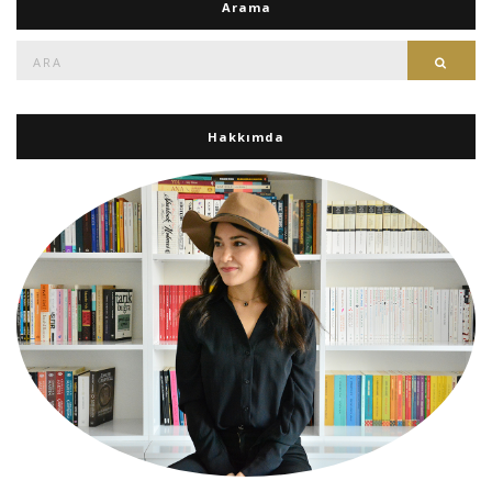
Arama
Ara:
Ara
Hakkımda