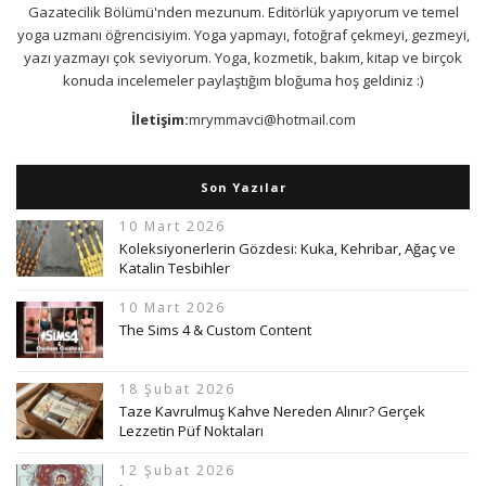
Gazatecilik Bölümü'nden mezunum. Editörlük yapıyorum ve temel
yoga uzmanı öğrencisiyim. Yoga yapmayı, fotoğraf çekmeyi, gezmeyi,
yazı yazmayı çok seviyorum. Yoga, kozmetik, bakım, kitap ve birçok
konuda incelemeler paylaştığım bloğuma hoş geldiniz :)
İletişim:
mrymmavci@hotmail.com
Son Yazılar
10 Mart 2026
Koleksiyonerlerin Gözdesi: Kuka, Kehribar, Ağaç ve
Katalin Tesbihler
10 Mart 2026
The Sims 4 & Custom Content
18 Şubat 2026
Taze Kavrulmuş Kahve Nereden Alınır? Gerçek
Lezzetin Püf Noktaları
12 Şubat 2026