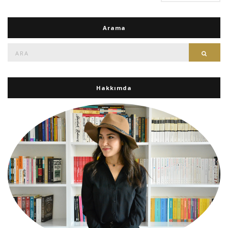
Arama
Ara:
Ara
Hakkımda