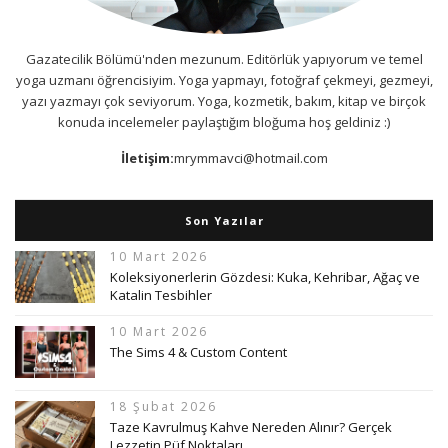
Gazatecilik Bölümü'nden mezunum. Editörlük yapıyorum ve temel
yoga uzmanı öğrencisiyim. Yoga yapmayı, fotoğraf çekmeyi, gezmeyi,
yazı yazmayı çok seviyorum. Yoga, kozmetik, bakım, kitap ve birçok
konuda incelemeler paylaştığım bloğuma hoş geldiniz :)
İletişim:
mrymmavci@hotmail.com
Son Yazılar
10 Mart 2026
Koleksiyonerlerin Gözdesi: Kuka, Kehribar, Ağaç ve
Katalin Tesbihler
10 Mart 2026
The Sims 4 & Custom Content
18 Şubat 2026
Taze Kavrulmuş Kahve Nereden Alınır? Gerçek
Lezzetin Püf Noktaları