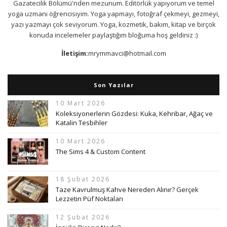
Gazatecilik Bölümü'nden mezunum. Editörlük yapıyorum ve temel
yoga uzmanı öğrencisiyim. Yoga yapmayı, fotoğraf çekmeyi, gezmeyi,
yazı yazmayı çok seviyorum. Yoga, kozmetik, bakım, kitap ve birçok
konuda incelemeler paylaştığım bloğuma hoş geldiniz :)
İletişim:
mrymmavci@hotmail.com
Son Yazılar
10 Mart 2026
Koleksiyonerlerin Gözdesi: Kuka, Kehribar, Ağaç ve
Katalin Tesbihler
10 Mart 2026
The Sims 4 & Custom Content
18 Şubat 2026
Taze Kavrulmuş Kahve Nereden Alınır? Gerçek
Lezzetin Püf Noktaları
12 Şubat 2026