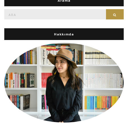
Arama
Ara:
Ara
Hakkımda